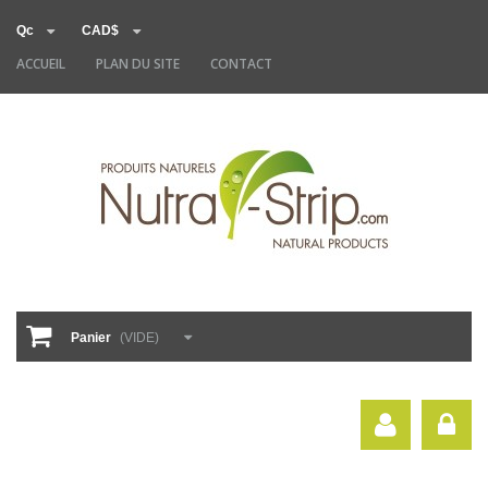
Qc
CAD$
ACCUEIL
PLAN DU SITE
CONTACT
Panier
(VIDE)