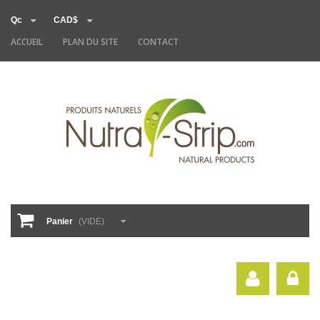
Qc
CAD$
ACCUEIL
PLAN DU SITE
CONTACT
Panier
(VIDE)